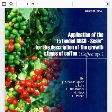
of 32
Toggle
Find
Zoom
Zoom
To
Sidebar
Out
In
X
ISSN
0120-047
tho
Application
of
"Extended
-
Soato"
BBCH
the
growtli
dascription
of
«tagaO
sp.)
*
of
COffOO
(Coffea
í
I
ÍP
1
By:
Arcila-Pulgarín
J.
Buhr
L
H.
Blelholder
Hack
H.
H.
Wicke