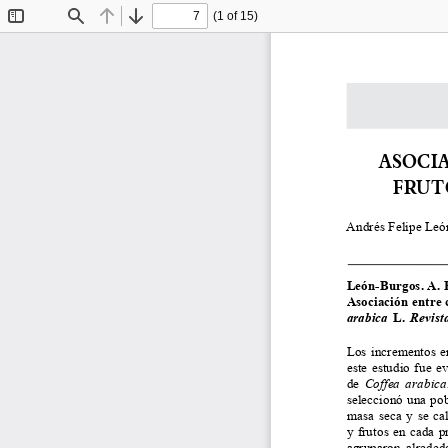
(1 of 15)
Toggle
Find
Previous
Next
Sidebar
ASOCI
FRUT
Andrés Felipe Leó
León-Burgos. A. F.
Asociación entre 
arabica
  L.  
Revista
Los incrementos en 
este estudio fue e
de 
Coffea  arabica.
seleccionó una pob
masa seca y se cal
y frutos en cada p
agruparon alreded