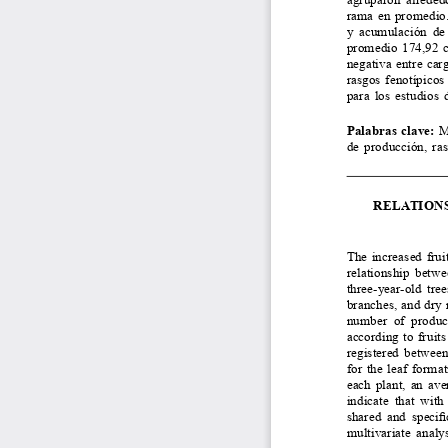
rama en promedio. 
y  acumulación  de  
promedio 174,92 cm
negativa entre car
rasgos fenotípicos
para los estudios 
Palabras  clave:
 M
de producción, ras
RELATIONS
The increased frui
relationship betwe
three-year-old tre
branches, and dry 
number  of  product
according to frui
registered between
for the leaf forma
each plant, an ave
indicate  that  with 
shared and specifi
multivariate analy