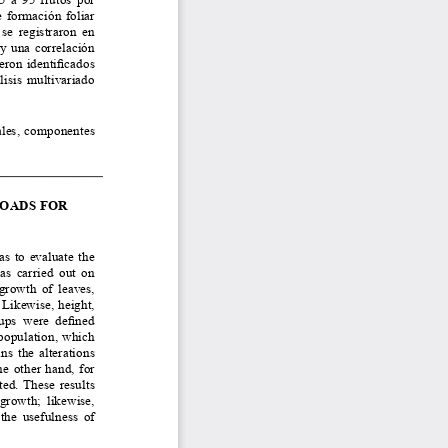
 formación foliar 
se  registraron  en 
y una correlación 
ron identificados 
lisis multivariado 
ales, componentes 
ADS FOR  
as to evaluate the 
s carried out on 
growth of leaves, 
Likewise, height, 
ups  were  defined 
opulation, which 
s the alterations 
e other hand, for 
ed. These results 
  growth;  likewise, 
the usefulness of 