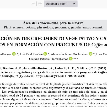
Zoom
Zoom
Out
In
Área  del  conocimiento  para  la  Revista 
Plant science: botany, physiology, genomics, genetic improvement.
ACIÓN ENTRE CRECIMIENTO VEGETATIVO Y CA
Coffea a
OS EN FORMACIÓN CON PROGENIES DE 
n-Burgos 
 *, José Raúl Rendón 
 *, Alexander Jaramillo Jiménez 
 *, Luis Ca
Claudia Patricia Flórez Ramos 
 ***
, Rendón, J. R., Jaramillo-Jiménez, A., Imbachi, L. C., & Flórez, C. P. (2024).
crecimiento vegetativo y carga de frutos en formación con progenies de 
Coffea
  Cenicafé,  75
(2),  e75201.  https://doi.org/10.38141/10778/75201
la carga de frutos de café a nivel de la planta pueden modificar el desarrollo foli
valuar la relación entre el crecimiento vegetativo y la cantidad de frutos en forma
 
Las evaluaciones se realizaron en plantas de café de tres años de edad y en si
lación total de 54 plantas y en estas se registró el crecimiento de las hojas y ram
cularon algunos índices de crecimiento. También se estimó la altura, número de 
rogenie por planta. Se definieron cuatro grupos en relación con los frutos por ra
or del 75% de la población de CU1819 y CU1825, con cargas de frutos entre 75