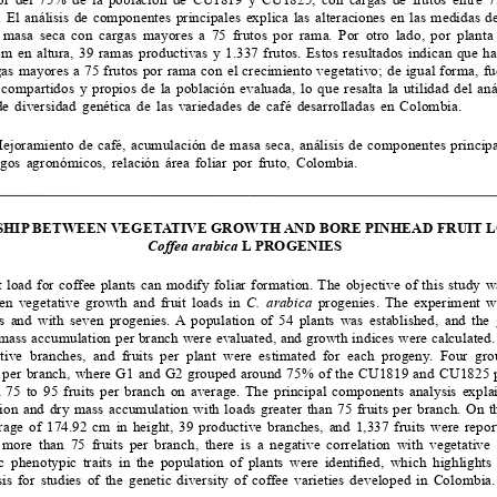
El análisis de componentes principales explica las alteraciones en las medidas de
masa  seca  con  cargas  mayores  a  75  frutos  por  rama.  Por  otro  lado,  por  planta  
 en altura, 39 ramas productivas y 1.337 frutos. Estos resultados indican que ha
gas mayores a 75 frutos por rama con el crecimiento vegetativo; de igual forma, fue
 compartidos y propios de la población evaluada, lo que resalta la utilidad del aná
de diversidad genética de las variedades de café desarrolladas en Colombia.
ejoramiento de café, acumulación de masa seca, análisis de componentes princip
gos agronómicos, relación área foliar por fruto, Colombia.
HIP BETWEEN VEGETATIVE GROWTH AND BORE PINHEAD FRUIT LO
Coffea arabica
 L PROGENIES
t load for coffee plants can modify foliar formation. The objective of this study w
en vegetative growth and fruit loads in 
C.  arabica  
progenies. The experiment wa
es and with seven progenies. A population of 54 plants was established, and the 
mass accumulation per branch were evaluated, and growth indices were calculated. 
ive  branches,  and  fruits  per  plant  were  estimated  for  each  progeny.  Four  gro
ts per branch, where G1 and G2 grouped around 75% of the CU1819 and CU1825 p
 75 to 95 fruits per branch on average. The principal components analysis explain
tion and dry mass accumulation with loads greater than 75 fruits per branch. On th
rage of 174.92 cm in height, 39 productive branches, and 1,337 fruits were report
 more  than  75  fruits  per  branch,  there  is  a  negative  correlation  with  vegetative
c phenotypic traits in the population of plants were identified, which highlights 
sis for studies of the genetic diversity of coffee varieties developed in Colombia.