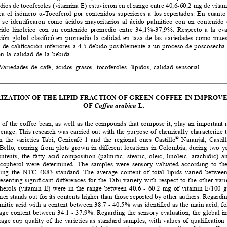
ios de tocoferoles (vitamina E) estuvieron en el rango entre 40,6-60,2 mg de vitam
ca el isómero α-Tocoferol por contenidos superiores a los reportados. En cuanto
 se identificaron como ácidos mayoritarios al ácido palmítico con un contenido 
cido linoleico con un contenido promedio entre 34,1%-37,9%. Respecto a la eval
sión global clasificó en promedio la calidad en taza de las variedades como muest
 de calificación inferiores a 4,5 debido posiblemente a un proceso de poscosecha d
n  la  calidad  de  la  bebida.
Variedades  de  café,  ácidos  grasos,  tocoferoles,  lípidos,  calidad  sensorial.
ZATION OF THE LIPID FRACTION OF GREEN COFFEE IN IMPROVE
OF 
Coffea arabica
 L.
n of the coffee bean, as well as the compounds that compose it, play an important r
verage.  This  research  was  carried  out  with  the  purpose  of  chemically  characterize  th
®
n  the  varieties  Tabi,  Cenicafé  1  and  the  regional  ones  Castillo
  Naranjal,  Castil
Bello,  coming  from  plots  grown  in  different  locations  in  Colombia,  during  two  yea
ntents, the fatty acid composition (palmitic, stearic, oleic, linoleic, arachidic) a
ocopherol were determined. The samples were sensory valuated according to th
ing the NTC 4883 standard. The average content of total lipids varied betwee
esenting significant differences for the Tabi variety with respect to the other vari
herols (vitamin E) were in the range between 40.6 - 60.2 mg of vitamin E/100 g o
er stands out for its contents higher than those reported by other authors. Regardi
almitic acid with a content between 38.7 - 40.5% was identified as the main acid, fo
age content between 34.1 - 37.9%. Regarding the sensory evaluation, the global im
erage cup quality of the varieties as standard samples, with values of qualification