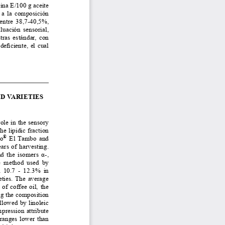
ina E/100 g aceite 
 a la composición 
entre 38,7-40,5%, 
uación sensorial, 
ras estándar, con 
eficiente, el cual 
D VARIETIES 
ole in the sensory 
e  lipidic  fraction  
®
lo
  El  Tambo  and  
rs  of  harvesting.  
nd the isomers α-, 
e method used by 
n 10.7 - 12.3% in 
eties. The average 
f coffee oil, the 
ng the composition 
llowed by linoleic 
pression attribute 
 ranges lower than 