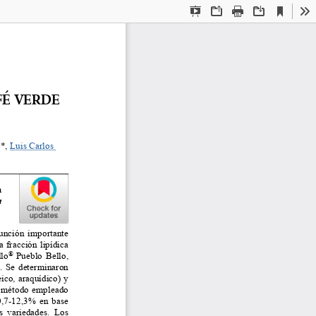
Current
Presentation
Open
Print
Download
To
View
Mode
É VERDE 
 *, Luis Carlos 
  
 
función  importante  
  fracción  lipídica  
®
llo
  Pueblo  Bello,  
.  Se  determinaron  
eico, araquídico) y 
el método empleado 
0,7-12,3% en base 
s  variedades.  Los 