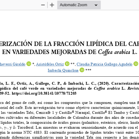
Zoom
Zoom
Out
In
RIZACIÓN DE LA FRACCIÓN LIPÍDICA DEL CAF
Coffea arabica
EN VARIEDADES MEJORADAS DE 
 L.
heverri Giraldo
 *, 
Aristófeles Ortiz
 **, Claudia Patricia Gallego Agudelo 
Imbachi Quinchua
 ***
 L.  F.,  Ortiz,  A.,  Gallego,  C.  P.,  &  Imbachí,  L.  C.,  (2020).  Caracterización
lipídica  del  café  verde  en  variedades  mejoradas  de  
Coffea  arabica
  L.  
Revista
  39-52.  https://doi.org/10.38141/10778/71203
ica  del  grano  de  café,  así  como  los  compuestos  que  la  componen,  cumplen  una  
sorial  del  café.  Esta  investigación  tuvo  como  objetivo  caracterizar  químicamente,  la
®
®
  las  variedades  Tabi,  Cenicafé  1  y  Castillo
  Naranjal,  Castillo
  El  Tambo  y  Casti
tes  cultivados  en  diferentes  localidades  de  Colombia  durante  dos  años  de  cosecha
lípidos totales, la composición de ácidos grasos (palmítico, esteárico, oleico, linol
β-, γ-, y δ- Tocoferol. Las muestras se evaluaron sensorialmente, de acuerdo con 
gún la norma NTC 4883. El contenido promedio de lípidos totales varió entre 1
ntando  diferencias  significativas  para  la  variedad Tabi  con  respecto  a  las  demá