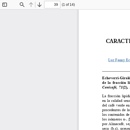
(1 of 14)
Toggle
Find
Previous
Next
Sidebar
CARACTE
Luz Fanny Ec
Echeverri-Giraldo, 
de  la  fracción  
Cenicafé,
71
(2),
La  fracción  lipíd
en  la  calidad  sen
del  café  verde  en
procedentes  de  lo
los contenidos de 
los isómeros α-, 
por Almacafé, se
seca  (b.s),  prese