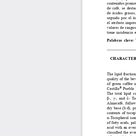
contenidos promed
de café, se desta
de ácidos grasos,
seguido por el á
el atributo impre
valores de rangos
tiene  incidencia  e
Palabras  clave:  
CHARACTERI
The lipid fractio
quality  of  the  be
of  green  coffee  i
®
Castillo
  Pueblo  
The total lipid co
β-, γ-, and δ- T
Almacafé, follow
dry base (b.d), pr
contents of tocop
α-Tocopherol isom
of fatty acids, p
acid with an aver
classified the av