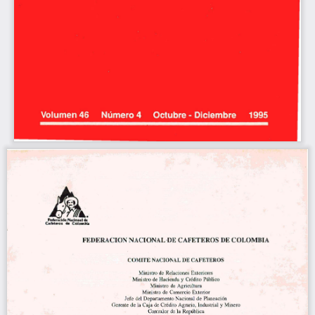
~ 
Eh' 
... 
redor.ció.. 
Naclo 
.. 
'''' 
Car.l_ol 
... 
Colo 
... 
~ 
FEDERACION 
NACIONAL·DE 
CAFETEROS 
DE 
COLOMBIA 
COMITE 
NACIONAL 
DE 
CAFETEROS 
Ministro 
de 
Relaciones 
Exteriores 
Ministro 
de 
Hacienda 
Crédito 
Público 
y 
Ministro 
de 
Agricultura 
Ministro 
de 
Comercio 
Exterior 
de 
Planeación 
Jefe 
del  Departamento 
Nacional 
de 
la 
Caja 
de 
Crédito 
Agrario, 
Industrial 
Minero 
Gerente 
y 
Contralor 
de 
la 
República 