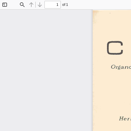
of 1
Toggle
Find
Previous
Next
Sidebar
C
Organo
Her