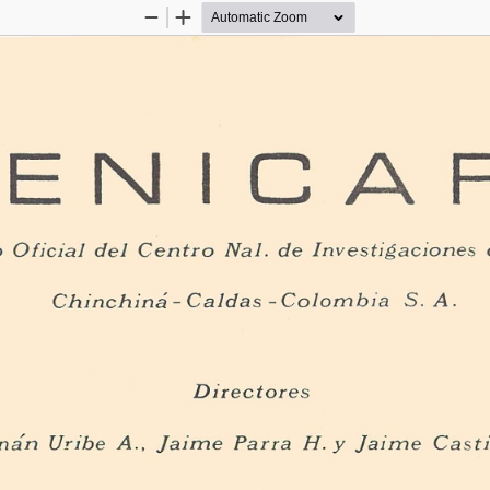
Zoom
Zoom
Out
In
ENIC
A
 
Oficial 
del 
Centro 
Nal
. 
de 
Investig
a
cione
s 
Chinchiná 
-
Caldas 
-
Colombia 
A. 
S . 
Directores 
nán 
Uribe 
A ., 
Jaime 
Parra 
H . 
Jaime 
Ca
s
t
y 