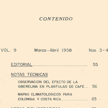
CONTENIDO 
VOL
. 
9 
Marzo-Abril 
1958 
Nos. 
3 - 4
EDITORIAL 
...
....
..  .. 
. 
55 
NOTAS 
TECNICAS 
OBSERVACION 
DEL 
EFECTO 
DE 
LA 
56 
GIBERELlNA 
EN 
PLANTULAS 
DE 
CAFE..
. 
MAPAS 
CLlMATOLOGICOS 
PARA 
65 
COLOMBIA 
Y 
COSTA 
RiCA
...... 