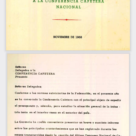
NACIONAL 
NOVIEMBRE DE 1968 
Seflo res 
Delegados a la 
CONFEBENCIA CAFETERA 
Presente 
Señores Delegados: 
Conforme a las normas estatutarlag de la Federación, en ci presente aflo 
se ha convocado la Conferencia Cafetera con el principal objeto de expedir 
el presupuesto y, ademâs, para estudiar la situación general de la indus - 
tria tanto en el interior como en el exterior del pals. 
La Gerencia ha creldo conveniente presentar tin 
breve 
y suscinto informe 
sobre los principales acontecimientos que se han registrado durante 
los 
meses transcurridos desde la reunión del tiltimo Congreso Nacional de Ca-. 