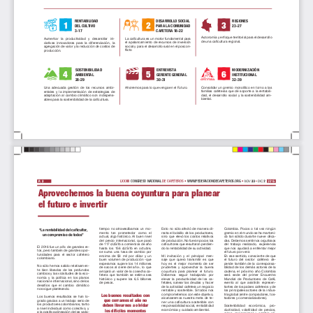
RENTABILIDAD
DESARROLLO 
SOCIAL
REGIONES
1
2
3
DEL CULTIVO
PARA LA COMUNIDAD 
23-27
CAFETERA 18-22
3-17
Autonomía y enfoque territorial para el desarrollo 
La caficultura es un motor fundamental para 
Aumentar   la   productividad   y   desarrollar   ini
-
de una caficultura regional.
el  apalancamiento  de  recursos  de  inversión  
ciativas  innovadoras  para  la  diferenciación,  la  
social y para el desarrollo rural en el poscon
-
agregación de valor y la reducción de costos de 
flicto
producción.
SOSTENIBILIDAD
ENTREVISTA
MODERNIZACIÓN
4
5
6
AMBIENTAL
GERENTE GENERAL
INSTITUCIONAL
30-31
32-39
28-29
Ahorremos para lo que venga en el Futuro.
Consolidar  un  gremio  monolítico  en  torno  a  las  
Una  adecuada  gestión  de  los  recursos  ambi
-
familias  cafeteras  que  dé  soporte  a  la  rentabili
-
entales  y  la  implementación  de  estrategias  de  
dad,  el  desarrollo  social  y  la  sostenibilidad  am
-
adaptación  al  cambio  climático  son  indispens
-
biental.
ables para la sostenibilidad de la caficultura.
LXXXIII 
CONGRESO NACIONAL
 DE CAFETEROS •
 WWW.FEDERACIONDECAFETEROS.ORG 
•
P.  2
Aprovechemos la buena coyuntura para planear
el futuro e invertir
tiempo  no  atravesábamos  un  mo
-
Esto  no  sólo  afectó  de  manera  di
-
Colombia.  Pocos  o  tal  vez  ningún  
“La rentabilidad del caficultor,
mento   tan   prometedor   como   el   
recta el bolsillo de los productores, 
gremio en el mundo se ha manteni
-
un compromiso de todos”
actual, algo histórico. Al buen nivel 
sino  que  elevó  los  costos  relativos  
do tan sólido durante nueve déca
-
del  precio  internacional,  que  pasó  
de producción. No fueron pocos los 
das. Debemos sentirnos orgullosos 
de 117 ¢US/lb a comienzos de año 
caficultores que resultaron perdien
-
del  trabajo  realizado,  experiencia  
El 2016 fue un año de grandes re
-
hasta  los  156  ¢US/lb  en  octubre,  
do la rentabilidad de su actividad.
que nos ayudará a enfrentar mejor 
tos, pero también de grandes opor
-
se  suma  una  tasa  de  cambio  por  
el futuro por venir.
tunidades  para  el  sector  cafetero  
encima  de  $3  mil  por  dólar  y  un  
Mi  invitación  y  el  principal  men
-
En ese sentido, consciente de que 
colombiano.
buen  volumen  de  producción  -que  
saje  que  quiero  transmitir  es  que  
el  futuro  del  sector  cafetero  de
-
esperamos  supere  los  14  millones  
hoy  es  el  mejor  momento  de  ser  
pende  también  de  la  corresponsa
-
No sólo hemos salido relativamen
-
de  sacos  al  cierre  del  año-,  lo  que  
prudentes  y  aprovechar  la  buena  
bilidad de los demás actores de la 
te  bien  librados  de  los  profundos  
arrojará un valor de la cosecha ca
-
coyuntura  para  planear  el  futuro.  
cadena,  el  próximo  año  Colombia  
cambios y las vicisitudes de la eco
-
fetera  que  también  se  estima  sea  
Debemos   seguir   trabajando   por   
será   sede   del   primer   Encuentro   
nomía  y  la  política  en  los  planos  
histórico  y  supere  los  6,5  billones  
elevar  la  productividad  de  los  ca
-
Mundial  de  Productores  de  Café,  
nacional e internacional, sino de los 
de pesos.
fetales,  sanear  las  deudas  y  hacer  
evento  al  que  asistirán  represen
-
desafíos  que  el  cambio  climático  
de la actividad cafetera un negocio 
tantes de los países cafeteros y de 
nos sigue planteando.
rentable y sostenible. Si todos nos 
los principales actores de la indus
-
comprometemos con este objetivo, 
tria global (entre compradores, tos
-
Los buenos resultados con 
Los  buenos  resultados  se  han  lo
-
alcanzaremos  nuestra  meta  de  te
-
tadores y comercializadores).
que cerramos el año no 
grado gracias a un trabajo serio de 
ner  una  caficultura  sostenible  con 
los productores colombianos, tanto 
deben llevarnos a olvidar 
responsabilidad social, rentabilidad 
Sostenibilidad    económica,    pro
-
a nivel individual como colectivo, y 
económica y cuidado ambiental.
ductividad,  volatilidad  de  precios,  
los difíciles momentos 
a la positiva alineación de las varia
-
relevo  generacional  y  cambio  cli
-