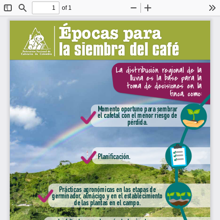
of 1
Toggle
Find
Zoom
Zoom
To
Sidebar
Out
In
Épocas para
la siembra del café
La distribución regional de la 
lluvia es la base para la 
toma de decisiones en la 
finca, como:
Momento oportuno para sembrar 
el cafetal con el menor riesgo de 
pérdida.
Planificación. 
Prácticas agronómicas en las etapas de 
germinador, almácigo y en el establecimiento 
de las plantas en el campo.