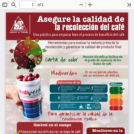
of 1
Toggle
Find
Zoom
Zoom
To
Sidebar
Out
In
Asegure la calidad de 
la recolección del café
Una práctica para empezar bien el proceso de beneficio del café
Herramientas para evaluar la materia prima de la 
recolección y garantizar la calidad del producto f inal
Permite identificar fácilmente 
Carta de color
el grado de madurez de los 
frutos de café.
Mediverdes
Es un recipiente plástico 
con un volumen de 600 mL.
Para garantizar la calidad de la 
recolección realice:
Control en el campo
Monitoreo en la 
Mediverdes
Inspeccione con el 
 la masa de café 