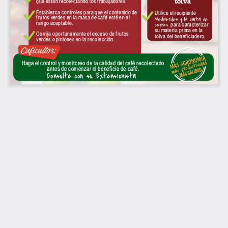
tolva
que están recolectando los trabajadores. 
Establezca controles para que el contenido de 
Utilice el recipiente 
frutos verdes en la masa de café esté en el 
Mediverdes y la carta de 
rango aceptable.
colores 
para caracterizar 
su materia prima en la 
Corrija opor tunamente el exceso de frutos 
tolva del benef iciadero.
verdes o pintones en la recolección.
Caficultor:
Haga el control y monitoreo de la calidad del café recolectado 
antes de comenzar el benef icio de café.
Consulte con su Extensionista.