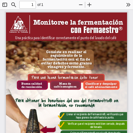
of 1
Toggle
Find
Zoom
Zoom
To
Sidebar
Out
In
Monitoree la fermentación 
con Fermaestro
®
Una práctica para identificar correctamente el punto del lavado del café
Consiste en realizar el 
seguimiento de la 
fermentación con el fin de 
evitar defectos como granos 
vinagres y fermento.
Para una buena fermentación debe tener
Masa de 
Clasificar y despulpar 
Buena calidad 
café homogénea
el café adecuadamente
de recolección
Para obtener los beneficios del uso del Fermaestro® en 
la fermentación, se recomienda:
Llenar el recipiente del Fermaestro®, verif icando que 
haya granos de café hasta la punta.
Verif icar que el recipiente esté bien cerrado, después 
del llenado.
Colocar el Fermaetro® con el café despulpado, 