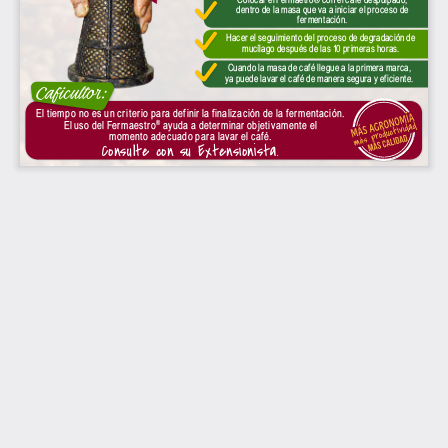
dentro de la masa que va a iniciar el proceso de 
fermentación.
Hacer el seguimiento del proceso de degradación de 
mucílago después de las 10 primeras horas.
Cuando la masa de café llegue a la primera marca, 
ya puede lavar el café de manera segura y ef iciente.
Caficultor:
El tiempo no es un criterio para def inir la f inalización de la fermentación.  
El uso del Fermaestro
 ayuda a determinar objetivamente el 
®
momento adecuado para lavar el café.
Consulte con su Extensionista.