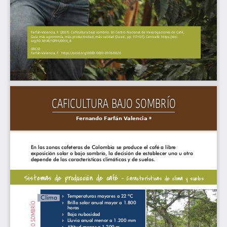
Farfán-Valencia, F. (2021). Caficultura bajo sombrío. En Centro Nacional de Investigaciones de Café, 
Guía más agronomía, más productividad, más calidad (3a ed., pp. 117–131). Cenicafé. https://doi.
org/10.38141/10791/0014_8
ORCID
Farfán-Valencia, F.  https://orcid.org/0000-0003-0976-8828  
CAFICULTURA BAJO SOMBRÍO
Fernando Farfán Valencia *
En las zonas cafeteras de Colombia se produce el café a libre 
exposición solar o bajo sombrío, la decisión de establecer uno u otro 
depende de las características climáticas y de suelos. 
Sistemas de producción de café
 - 
Características de clima y suelos
Temperaturas mayores a 22 ºC
î
Clima
Brillo solar anual mayor a 1.800 
î
horas
Baja nubosidad
î
Lluvia anual menor a 1.200 mm
î
Altitud menor a 1.200 m
î