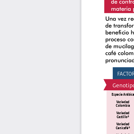
de contr
materia 
Una vez rec
de transfo
beneficio 
proceso co
de mucílago
café colom
pronunciad
FACTO
Genotip
Especie Arábica
Variedad 
Colombia
Variedad 
Castillo®
Variedad 
Cenicafé®