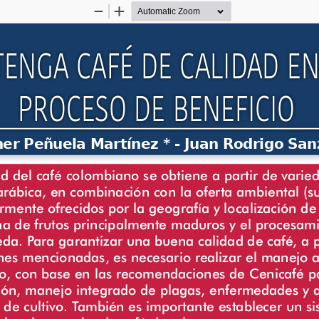
Zoom
Zoom
Out
In
ENGA CAFÉ DE CALIDAD EN
PROCESO DE BENEFICIO
her Peñuela Martínez * - Juan Rodrigo San
ad del café colombiano se obtiene a partir de varie
arábica, en combinación con la oferta ambiental (su
armente ofrecidos por la geografía y localización d
ha de frutos principalmente maduros y el procesami
da. Para garantizar una buena calidad de café, a pa
nes mencionadas, es necesario realizar el manejo 
, con base en las recomendaciones de Cenicafé pa
ación, manejo integrado de plagas, enfermedades y a
s de cultivo. También es importante establecer un si