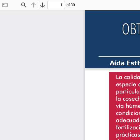
of 30
Toggle
Find
Previous
Next
Sidebar
OBT
Aída Est
La calid
especie 
particul
la cosec
vía húme
condicio
adecuado
fertiliz
práctica