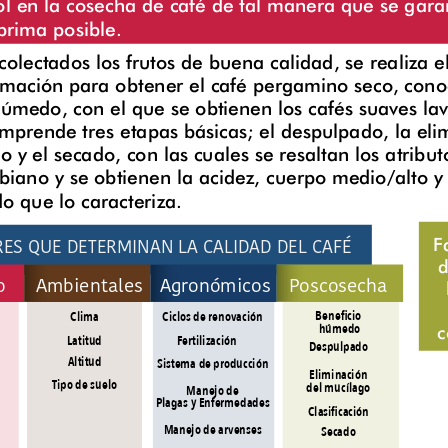
ol en la cosecha de café de tal manera que se garan
prima posible.
olectados los frutos de buena calidad, se realiza e
rmación para obtener el café pergamino seco, con
húmedo, con el que se obtienen los cafés suaves lav
mprende tres etapas básicas; el despulpado, la eli
 y el secado, con las cuales se resaltan los atribut
biano y se obtienen la acidez, cuerpo medio/alto 
o que lo caracteriza.
RES QUE DETERMINAN LA CALIDAD DEL CAFÉ 
F
d
o
Ambientales
Agronómicos
Poscosecha
Beneficio
Ciclos de renovación
Clima
 húmedo
c
Fertilización
Latitud
Despulpado
Altitud
Sistema de producción
Eliminación
Tipo de suelo
del mucílago
Manejo de
Plagas y Enfermedades
Clasificación
Manejo de arvenses
Secado