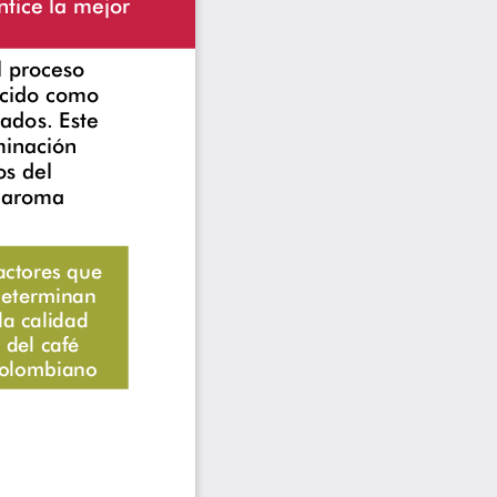
BENEFICIO PARA OBTENER CAFÉ DE CALIDAD
tice la mejor 
l proceso 
ocido como 
ados. Este 
minación 
os del 
y aroma 
actores que 
eterminan 
la calidad 
del café 
olombiano