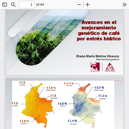
of 44
Toggle
Find
Zoom
Zoom
To
Sidebar
Out
In
Avances en el 
mejoramiento 
genético de café 
por estrés hídrico
Diana María Molina Vinasco
Mejoramiento genético