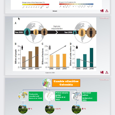
Ideam
Gupta 
et 
al. 
2020
Cambio climático 
Colombia
Primer estudio 
Idoneidad 
Producción 
cultivo
global            
mundial café 
Ovalle 
et 
al
. 
Grüter 
et 
al
. 
Bunn
et 
al
. 
2009
2015
2021
°
C
°
C
+ 2.1 
°
C