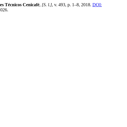
es Técnicos Cenicafé
,
[S. l.]
, v. 493, p. 1–8, 2018.
DOI:
2026.