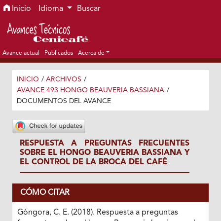
Ir al menú de navegación principal
Ir al contenido principal
Ir al pie de página del sitio
Inicio
Idioma
Buscar
Avance actual
Publicados
Acerca de
INICIO
/
ARCHIVOS
/
AVANCE 493 HONGO BEAUVERIA BASSIANA
/
DOCUMENTOS DEL AVANCE
RESPUESTA A PREGUNTAS FRECUENTES
SOBRE EL HONGO BEAUVERIA BASSIANA Y
EL CONTROL DE LA BROCA DEL CAFÉ
CÓMO CITAR
Góngora, C. E. (2018). Respuesta a preguntas