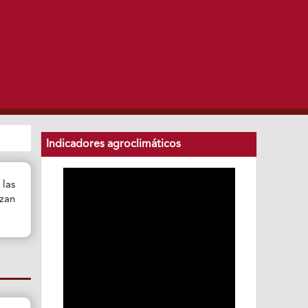
Indicadores agroclimáticos
las
izan