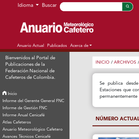
Ir al menú de navegación principal
Ir al contenido principal
Ir al pie de página del sitio
Idioma
Buscar
Anuario Actual
Publicados
Acerca de
Bienvenidos al Portal de
INICIO
/
ARCHIVOS
Publicaciones de la
Federación Nacional de
Cafeteros de Colombia.
Se publica desde
Estaciones que con
Inicio
permanentemente la
Informe del Gerente General FNC
Informe de Gestión FNC
Informe Anual Cenicafé
NÚMERO ACTUA
Atlas Cafeteros
Anuario Meteorológico Cafetero
Avances Técnicos Cenicafé