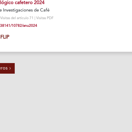
lógico cafetero 2024
e Investigaciones de Café
sitas del artículo 71 | Visitas PDF
10.38141/10782/anu2024
FLIP
eros