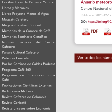
Anuario meteoro
Las Aventuras del Profesor Yarumo
Libros y Manuales
Centro Nacional d
Libros Proyecto Manos al Agua
Publicado: 2025-12-17 Vi
Magazín Cafetero
DOI:
https://doi.org/
Magazín Cafetero Podcast
Memorias de la Cumbre de Café
PDF
Memorias Seminario Científico
Normas Técnicas del Sector
Cafetero
Paisaje Cultural Cafetero
Ver todos los núm
Patentes Cenicafé
Por los Caminos de Caldas Podcast
Programa Café 360
Programa de Promoción Toma
Café
Publicaciones Científicas Externas
Radionovela Mi Finca
Revista Cafetera de Colombia
Revista Cenicafé
Revista Ensayos sobre Economía