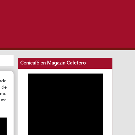
Cenicafé en Magazin Cafetero
lado
 de
como
 una