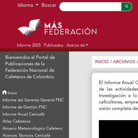
Ir al menú de navegación principal
Ir al contenido principal
Ir al pie de página del sitio
Idioma
Buscar
Informe 2025
Publicados
Acerca de
Bienvenidos al Portal de
INICIO
/
ARCHIVOS
Publicaciones de la
Federación Nacional de
Cafeteros de Colombia.
El Informe Anual C
de las actividad
Inicio
Investigación a l
Informe del Gerente General FNC
caficultores, empre
Informe de Gestión FNC
visión completa de 
Informe Anual Cenicafé
Atlas Cafeteros
Anuario Meteorológico Cafetero
Avances Técnicos Cenicafé