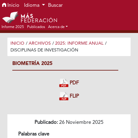
Ir al menú de navegación principal
Ir al contenido principal
Ir al pie de página del sitio
Inicio
Idioma
Buscar
Informe 2025
Publicados
Acerca de
INICIO
/
ARCHIVOS
/
2025: INFORME ANUAL
/
DISCIPLINAS DE INVESTIGACIÓN
BIOMETRÍA 2025
PDF
FLIP
Publicado:
26 Noviembre 2025
Palabras clave