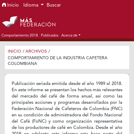
Ir al menú de navegación principal
Ir al contenido principal
Ir al pie de página del sitio
Inicio
Idioma
Buscar
Comportamiento 2018
Publicados
Acerca de
INICIO
/
ARCHIVOS
/
COMPORTAMIENTO DE LA INDUSTRIA CAFETERA
COLOMBIANA
Publicación seriada emitida desde el año 1989 al 2018.
En este informe se presentan los hechos más relevantes
del mercado del café de forma anual, así como las
principales acciones y programas desarrollados por la
Federación Nacional de Cafeteros de Colombia (FNC)
en su condición de administradora del Fondo Nacional
del Café (FoNC) y como organización representativa
de los productores de café en Colombia. Desde el año