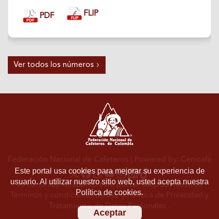
FLIP
PDF
Ver todos los números
Federación Nacional de Cafeteros
| Powered by: Cenicafé
Este portal usa cookies para mejorar su experiencia de
usuario. Al utilizar nuestro sitio web, usted acepta nuestra
Al continuar utilizando este portal, aceptas nuestros
Política de cookies.
Términos y condiciones de uso
y
Política de Privacidad y
Tratamiento de Datos Personales
.
Aceptar