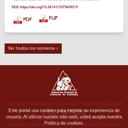
Publicado: 2026-06-19 Visitas del artículo 31 | Visitas PDF
DOI:
https://doi.org/10.38141/10796/0019
FLIP
PDF
Ver todos los números
Federación Nacional de Cafeteros
| Powered by: Cenicafé
Este portal usa cookies para mejorar su experiencia de
usuario. Al utilizar nuestro sitio web, usted acepta nuestra
Al continuar utilizando este portal, aceptas nuestros
Política de cookies.
Términos y condiciones de uso
y
Política de Privacidad y