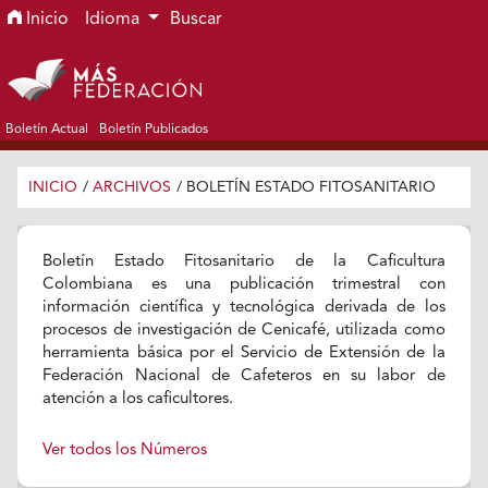
Ir al menú de navegación principal
Ir al contenido principal
Ir al pie de página del sitio
Inicio
Idioma
Buscar
Boletín Actual
Boletín Publicados
INICIO
/
ARCHIVOS
/
BOLETÍN ESTADO FITOSANITARIO
Boletín Estado Fitosanitario de la Caficultura
Colombiana es una publicación trimestral con
información científica y tecnológica derivada de los
procesos de investigación de Cenicafé, utilizada como
herramienta básica por el Servicio de Extensión de la
Federación Nacional de Cafeteros en su labor de
atención a los caficultores.
Ver todos los Números