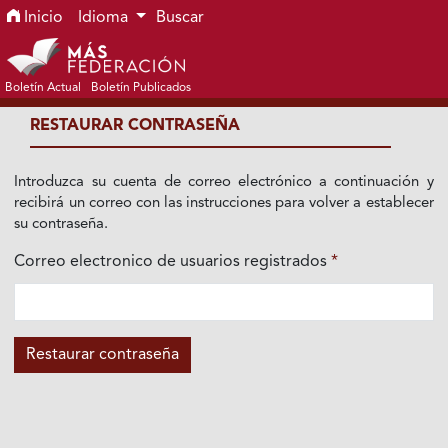
Ir al menú de navegación principal
Ir al contenido principal
Ir al pie de página del sitio
Inicio
Idioma
Buscar
Boletín Actual
Boletín Publicados
RESTAURAR CONTRASEÑA
Introduzca su cuenta de correo electrónico a continuación y
recibirá un correo con las instrucciones para volver a establecer
su contraseña.
Correo electronico de usuarios registrados
*
Obligatorio
Restaurar contraseña