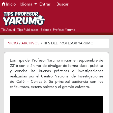
Ir al menú de navegación principal
Ir al contenido principal
Ir al pie de página del sitio
Inicio
Idioma
Entrar
Buscar
Tip Actual
Tips Publicados
Sobre el Profesor Yarumo
INICIO
/
ARCHIVOS
/
TIPS DEL PROFESOR YARUMO
Los Tips del Profesor Yarumo inician en septiembre de
2016 con el ánimo de divulgar de forma clara, práctica
y concisa las buenas prácticas e investigaciones
realizadas por el Centro Nacional de Investigaciones
de Café – Cenicafé. Su principal audiencia son los
caficultores, extensionistas y el gremio cafetero.