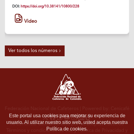
DOI:
https://doi.org/10.38141/10800/228
Video
Ver todos los números
Federación Nacional de Cafeteros
| Powered by: Cenicafé
Este portal usa cookies para mejorar su experiencia de
usuario. Al utilizar nuestro sitio web, usted acepta nuestra
Al continuar utilizando este portal, aceptas nuestros
Política de cookies.
Términos y condiciones de uso
y
Política de Privacidad y