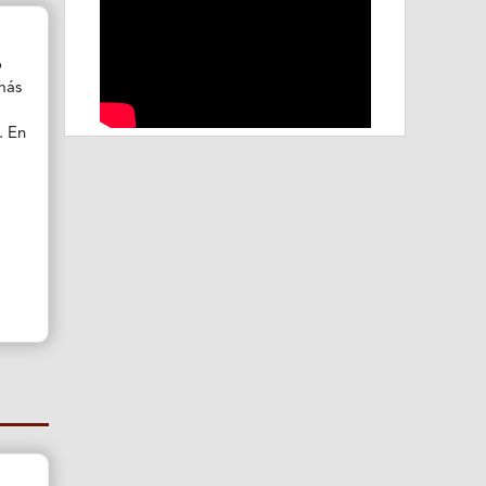
o
 más
. En