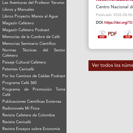
Las Aventuras del Profesor Yarumo
Centro Nacional d
Libros y Manuales
Publicado: 2026-08-06 Vi
Libros Proyecto Manos al Agua
DOI:
https://doi.org/
Magazín Cafetero
Magazín Cafetero Podcast
PDF
Memorias de la Cumbre de Café
Memorias Seminario Científico
Normas Técnicas del Sector
Cafetero
Paisaje Cultural Cafetero
Ver todos los núm
Patentes Cenicafé
Por los Caminos de Caldas Podcast
Programa Café 360
Programa de Promoción Toma
Café
Publicaciones Científicas Externas
Radionovela Mi Finca
Revista Cafetera de Colombia
Revista Cenicafé
Revista Ensayos sobre Economía