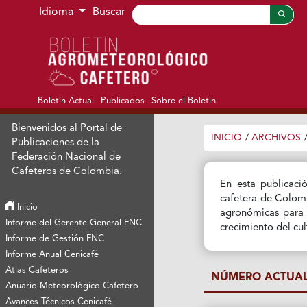
Ir al menú de navegación principal
Ir al contenido principal
Ir al pie de página del sitio
Idioma
Buscar
Boletín Actual
Publicados
Sobre el Boletín
Bienvenidos al Portal de
INICIO
/
ARCHIVOS
Publicaciones de la
Federación Nacional de
Cafeteros de Colombia.
En esta publicaci
cafetera de Colomb
Inicio
agronómicas para e
Informe del Gerente General FNC
crecimiento del cul
Informe de Gestión FNC
Informe Anual Cenicafé
Atlas Cafeteros
NÚMERO ACTUA
Anuario Meteorológico Cafetero
Avances Técnicos Cenicafé