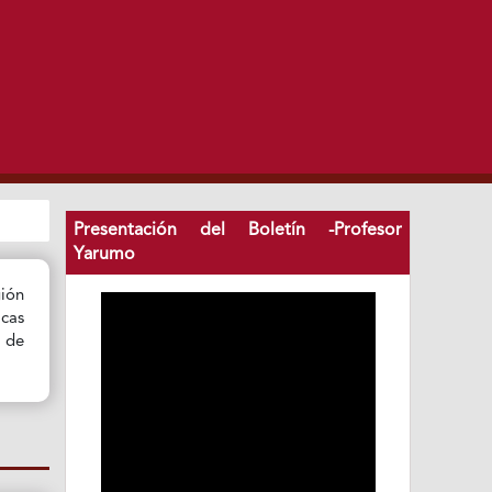
Presentación del Boletín -Profesor
Yarumo
gión
icas
o de