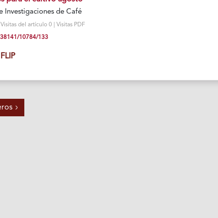
e Investigaciones de Café
sitas del artículo 0 | Visitas PDF
10.38141/10784/133
FLIP
eros