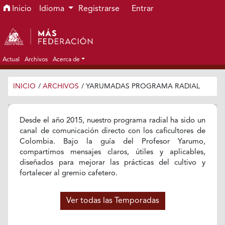
Ir al menú de navegación principal
Ir al contenido principal
Ir al pie de página del sitio
Inicio
Idioma
Registrarse
Entrar
Actual
Archivos
Acerca de
INICIO
/
ARCHIVOS
/
YARUMADAS PROGRAMA RADIAL
Desde el año 2015, nuestro programa radial ha sido un
canal de comunicación directo con los caficultores de
Colombia. Bajo la guía del Profesor Yarumo,
compartimos mensajes claros, útiles y aplicables,
diseñados para mejorar las prácticas del cultivo y
fortalecer al gremio cafetero.
Ver todas las Temporadas