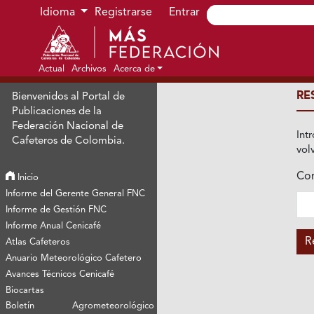
Ir al menú de navegación principal
Ir al contenido principal
Ir al pie de página del sitio
Idioma
Registrarse
Entrar
Actual
Archivos
Acerca de
RE
Bienvenidos al Portal de
Publicaciones de la
Federación Nacional de
Int
Cafeteros de Colombia.
vol
Cor
Inicio
Obl
Informe del Gerente General FNC
Informe de Gestión FNC
Informe Anual Cenicafé
R
Atlas Cafeteros
Anuario Meteorológico Cafetero
Avances Técnicos Cenicafé
Biocartas
Boletín Agrometeorológico