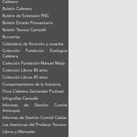
Cafetero
Boletín Cafetero
Boletín de Extensión FNC
Boletín Estado Fitosanitario
Boletín Técnico Cenicafé
Brocartas
Calendario de floración y cosecha
Colección Fundación Ecológica
Cafetera
Colección Fundación Manuel Mejía
Colección Libros 80 años
Colección Libros 85 años
Comportamiento de la Industria
Finca Cafetera Santander Podcast
Infografías Cenicafé
Informes de Gestión Comité
Antioquía
Informes de Gestión Comité Caldas
Las Aventuras del Profesor Yarumo
Libros y Manuales