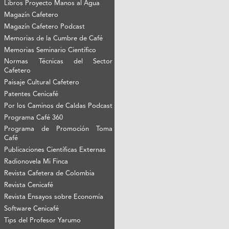
Libros Proyecto Manos al Agua
Magazín Cafetero
Magazín Cafetero Podcast
Memorias de la Cumbre de Café
Memorias Seminario Científico
Normas Técnicas del Sector
Cafetero
Paisaje Cultural Cafetero
Patentes Cenicafé
Por los Caminos de Caldas Podcast
Programa Café 360
Programa de Promoción Toma
Café
Publicaciones Científicas Externas
Radionovela Mi Finca
Revista Cafetera de Colombia
Revista Cenicafé
Revista Ensayos sobre Economía
Software Cenicafé
Tips del Profesor Yarumo