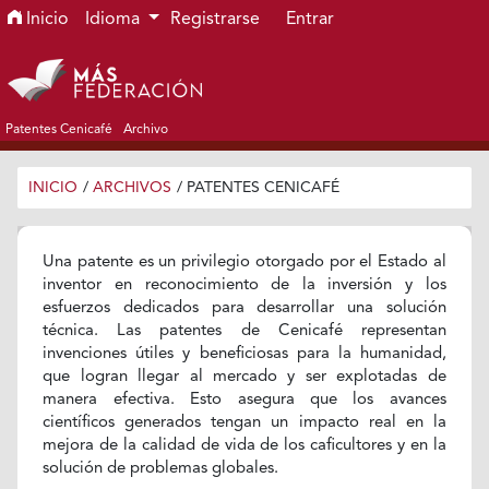
Ir al menú de navegación principal
Ir al contenido principal
Ir al pie de página del sitio
Inicio
Idioma
Registrarse
Entrar
Patentes Cenicafé
Archivo
INICIO
/
ARCHIVOS
/
PATENTES CENICAFÉ
Una patente es un privilegio otorgado por el Estado al
inventor en reconocimiento de la inversión y los
esfuerzos dedicados para desarrollar una solución
técnica. Las patentes de Cenicafé representan
invenciones útiles y beneficiosas para la humanidad,
que logran llegar al mercado y ser explotadas de
manera efectiva. Esto asegura que los avances
científicos generados tengan un impacto real en la
mejora de la calidad de vida de los caficultores y en la
solución de problemas globales.