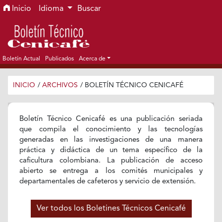
Ir al menú de navegación principal
Ir al contenido principal
Ir al pie de página del sitio
Inicio
Idioma
Buscar
Boletín Actual
Publicados
Acerca de
INICIO
/
ARCHIVOS
/
BOLETÍN TÉCNICO CENICAFÉ
Boletín Técnico Cenicafé es una publicación seriada
que compila el conocimiento y las tecnologías
generadas en las investigaciones de una manera
práctica y didáctica de un tema específico de la
caficultura colombiana. La publicación de acceso
abierto se entrega a los comités municipales y
departamentales de cafeteros y servicio de extensión.
Ver todos los Boletines Técnicos Cenicafé