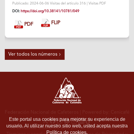
Publicado: 2024-06-06 Visitas del artículo 316 | Visitas PDF
DOI:
https://doi.org/10.38141/10781/049
FLIP
PDF
Ver todos los números
Federación Nacional de Cafeteros
| Powered by: Cenicafé
Este portal usa cookies para mejorar su experiencia de
usuario. Al utilizar nuestro sitio web, usted acepta nuestra
Al continuar utilizando este portal, aceptas nuestros
Política de cookies.