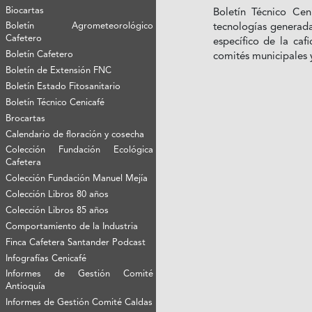
Biocartas
Boletín Técnico Cen
Boletín Agrometeorológico
tecnologías generada
Cafetero
específico de la caf
Boletín Cafetero
comités municipales y
Boletín de Extensión FNC
Boletín Estado Fitosanitario
Boletín Técnico Cenicafé
Brocartas
Calendario de floración y cosecha
Colección Fundación Ecológica
Cafetera
Colección Fundación Manuel Mejía
Colección Libros 80 años
Colección Libros 85 años
Comportamiento de la Industria
Finca Cafetera Santander Podcast
Infografías Cenicafé
Informes de Gestión Comité
Antioquía
Informes de Gestión Comité Caldas