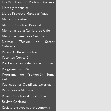
Las Aventuras del Profesor Yarumo
Libros y Manuales
Libros Proyecto Manos al Agua
Magazín Cafetero
Magazín Cafetero Podcast
Memorias de la Cumbre de Café
Memorias Seminario Científico
Normas Técnicas del Sector
Cafetero
Paisaje Cultural Cafetero
Patentes Cenicafé
Por los Caminos de Caldas Podcast
Programa Café 360
Programa de Promoción Toma
Café
Publicaciones Científicas Externas
Radionovela Mi Finca
Revista Cafetera de Colombia
Revista Cenicafé
Revista Ensayos sobre Economía