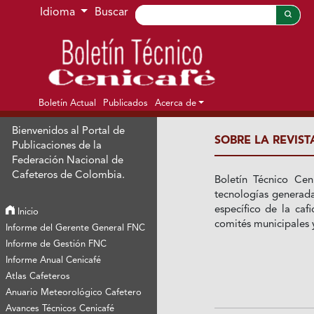
Ir al menú de navegación principal
Ir al contenido principal
Ir al pie de página del sitio
Idioma
Buscar
Boletín Actual
Publicados
Acerca de
Bienvenidos al Portal de
SOBRE LA REVIST
Publicaciones de la
Federación Nacional de
Cafeteros de Colombia.
Boletín Técnico Cen
tecnologías generada
específico de la caf
Inicio
comités municipales y
Informe del Gerente General FNC
Informe de Gestión FNC
Informe Anual Cenicafé
Atlas Cafeteros
Anuario Meteorológico Cafetero
Avances Técnicos Cenicafé