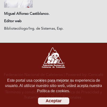
Miguel Alfonso Castiblanco.
Editor web
Bibliotecólogo/Ing. de Sistemas, Esp.
Federación Nacional de Cafeteros
| Powered by: Cenicafé
Este portal usa cookies para mejorar su experiencia de
usuario. Al utilizar nuestro sitio web, usted acepta nuestra
Al continuar utilizando este portal, aceptas nuestros
Política de cookies.
Términos y condiciones de uso
y
Política de Privacidad y
Tratamiento de Datos Personales
.
Aceptar