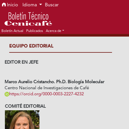
Ir al menú de navegación principal
Ir al contenido principal
Ir al pie de página del sitio
Inicio
Idioma
Buscar
Boletín Actual
Publicados
Acerca de
EQUIPO EDITORIAL
EDITOR EN JEFE
Marco Aurelio Cristancho. Ph.D. Biología Molecular
Centro Nacional de Investigaciones de Café
https://orcid.org/0000-0003-2227-4232
COMITÉ EDITORIAL