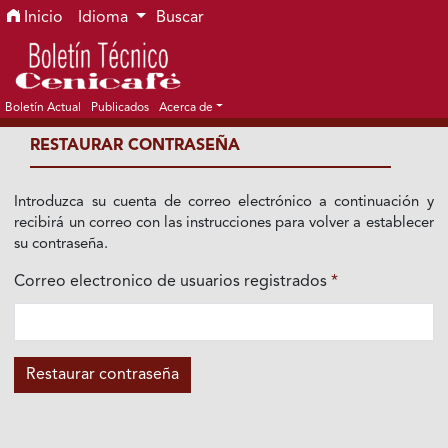
Ir al menú de navegación principal
Ir al contenido principal
Ir al pie de página del sitio
Inicio
Idioma
Buscar
Boletín Actual
Publicados
Acerca de
RESTAURAR CONTRASEÑA
Introduzca su cuenta de correo electrónico a continuación y
recibirá un correo con las instrucciones para volver a establecer
su contraseña.
Correo electronico de usuarios registrados
*
Obligatorio
Restaurar contraseña