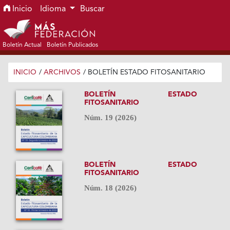
Ir al menú de navegación principal
Ir al contenido principal
Ir al pie de página del sitio
Inicio
Idioma
Buscar
Boletín Actual
Boletín Publicados
INICIO
/
ARCHIVOS
/
BOLETÍN ESTADO FITOSANITARIO
BOLETÍN ESTADO
FITOSANITARIO
Núm. 19 (2026)
BOLETÍN ESTADO
FITOSANITARIO
Núm. 18 (2026)