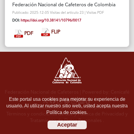
Federación Nacional de Cafeteros de Colombia
Publicado: 2025-12-05 Visitas del artículo 23 | Visitas PDF
DOI:
https://doi.org/10.38141/10796/0017
FLIP
PDF
Federación Nacional de Cafeteros
| Powered by: Cenicafé
Este portal usa cookies para mejorar su experiencia de
usuario. Al utilizar nuestro sitio web, usted acepta nuestra
Al continuar utilizando este portal, aceptas nuestros
Política de cookies.
Términos y condiciones de uso
y
Política de Privacidad y
Tratamiento de Datos Personales
.
Aceptar