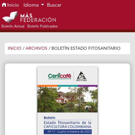
Ir al menú de navegación principal
Ir al contenido principal
Ir al pie de página del sitio
Inicio
Idioma
Buscar
Boletín Actual
Boletín Publicados
INICIO
/
ARCHIVOS
/
BOLETÍN ESTADO FITOSANITARIO