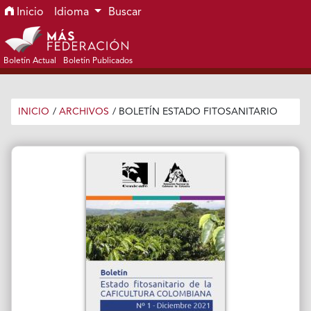
Ir al menú de navegación principal
Ir al contenido principal
Ir al pie de página del sitio
Inicio
Idioma
Buscar
Boletín Actual
Boletín Publicados
INICIO
/
ARCHIVOS
/
BOLETÍN ESTADO FITOSANITARIO