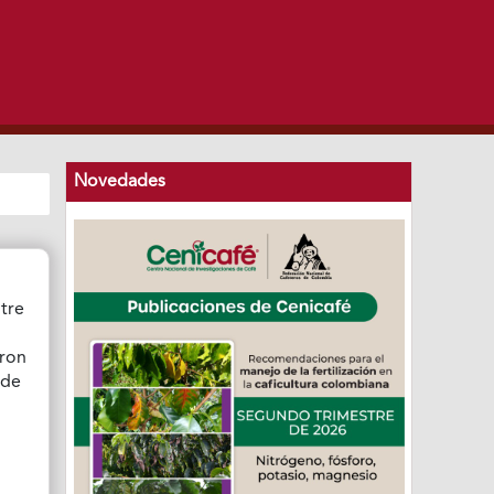
Novedades
ntre
aron
 de