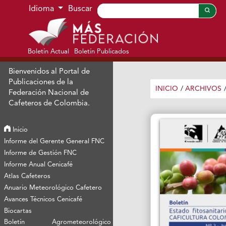
Ir al menú de navegación principal
Ir al contenido principal
Ir al pie de página del sitio
Idioma
Buscar
Boletín Actual
Boletín Publicados
Bienvenidos al Portal de
Publicaciones de la
INICIO
/
ARCHIVOS
Federación Nacional de
Cafeteros de Colombia.
Inicio
Informe del Gerente General FNC
Informe de Gestión FNC
Informe Anual Cenicafé
Atlas Cafeteros
Anuario Meteorológico Cafetero
Avances Técnicos Cenicafé
Biocartas
Boletín Agrometeorológico