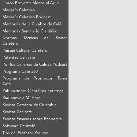
Libros Proyecto Manos al Agua
Magazín Cafetero
Magazín Cafetero Podcast
Memorias de la Cumbre de Café
Memorias Seminario Científico
Normas Técnicas del Sector
Cafetero
Paisaje Cultural Cafetero
Patentes Cenicafé
Por los Caminos de Caldas Podcast
Programa Café 360
Programa de Promoción Toma
Café
Publicaciones Científicas Externas
Radionovela Mi Finca
Revista Cafetera de Colombia
Revista Cenicafé
Revista Ensayos sobre Economía
Software Cenicafé
Tips del Profesor Yarumo