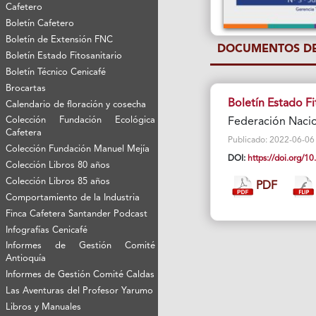
Cafetero
Boletín Cafetero
Boletín de Extensión FNC
DOCUMENTOS DE
Boletín Estado Fitosanitario
Boletín Técnico Cenicafé
Brocartas
Boletín Estado Fi
Calendario de floración y cosecha
Colección Fundación Ecológica
Federación Naci
Cafetera
Publicado: 2022-06-06 Vi
Colección Fundación Manuel Mejía
DOI:
https://doi.org/
Colección Libros 80 años
Colección Libros 85 años
PDF
Comportamiento de la Industria
Finca Cafetera Santander Podcast
Infografías Cenicafé
Informes de Gestión Comité
Antioquía
Informes de Gestión Comité Caldas
Las Aventuras del Profesor Yarumo
Libros y Manuales