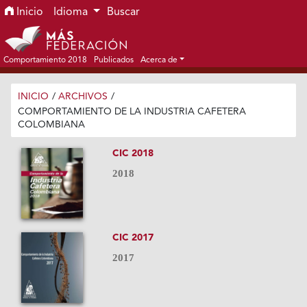
Ir al menú de navegación principal
Ir al contenido principal
Ir al pie de página del sitio
Inicio
Idioma
Buscar
Comportamiento 2018
Publicados
Acerca de
INICIO
/
ARCHIVOS
/
COMPORTAMIENTO DE LA INDUSTRIA CAFETERA
COLOMBIANA
CIC 2018
2018
CIC 2017
2017