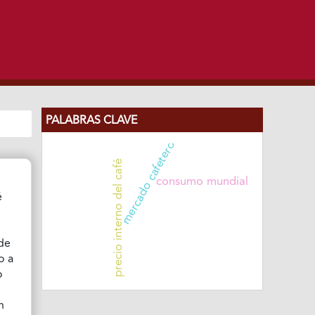
PALABRAS CLAVE
mercado cafetero
precio interno del café
consumo mundial
é
de
o a
o
n