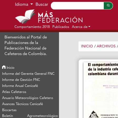
Ir al menú de navegación principal
Ir al contenido principal
Ir al pie de página del sitio
Idioma
Buscar
Comportamiento 2018
Publicados
Acerca de
Bienvenidos al Portal de
Publicaciones de la
INICIO
/
ARCHIVOS
Federación Nacional de
Cafeteros de Colombia.
Inicio
Informe del Gerente General FNC
Informe de Gestión FNC
Informe Anual Cenicafé
Atlas Cafeteros
Anuario Meteorológico Cafetero
Avances Técnicos Cenicafé
Biocartas
Boletín Agrometeorológico