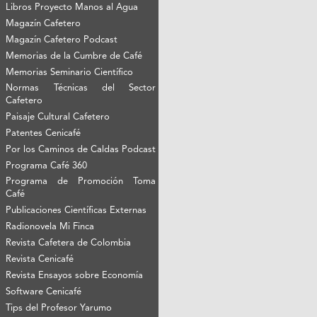
Libros Proyecto Manos al Agua
Magazín Cafetero
Magazín Cafetero Podcast
Memorias de la Cumbre de Café
Memorias Seminario Científico
Normas Técnicas del Sector
Cafetero
Paisaje Cultural Cafetero
Patentes Cenicafé
Por los Caminos de Caldas Podcast
Programa Café 360
Programa de Promoción Toma
Café
Publicaciones Científicas Externas
Radionovela Mi Finca
Revista Cafetera de Colombia
Revista Cenicafé
Revista Ensayos sobre Economía
Software Cenicafé
Tips del Profesor Yarumo