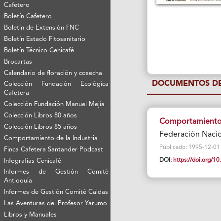
Cafetero
Boletín Cafetero
Boletín de Extensión FNC
Boletín Estado Fitosanitario
Boletín Técnico Cenicafé
Brocartas
Calendario de floración y cosecha
DOCUMENTOS DE
Colección Fundación Ecológica
Cafetera
Colección Fundación Manuel Mejía
Colección Libros 80 años
Comportamiento d
Colección Libros 85 años
Federación Naci
Comportamiento de la Industria
Publicado: 1995-12-01 Vi
Finca Cafetera Santander Podcast
DOI:
https://doi.org/
Infografías Cenicafé
Informes de Gestión Comité
Antioquía
Informes de Gestión Comité Caldas
Las Aventuras del Profesor Yarumo
Libros y Manuales