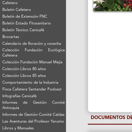
Cafetero
Boletín Cafetero
Boletín de Extensión FNC
Boletín Estado Fitosanitario
Boletín Técnico Cenicafé
Brocartas
Calendario de floración y cosecha
Colección Fundación Ecológica
Cafetera
Colección Fundación Manuel Mejía
Colección Libros 80 años
Colección Libros 85 años
Comportamiento de la Industria
Finca Cafetera Santander Podcast
Infografías Cenicafé
Informes de Gestión Comité
Antioquía
Informes de Gestión Comité Caldas
DOCUMENTOS DE
Las Aventuras del Profesor Yarumo
Libros y Manuales