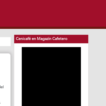
Cenicafé en Magazin Cafetero
del
s