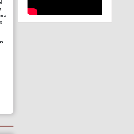
el
n
era
el
ás
.