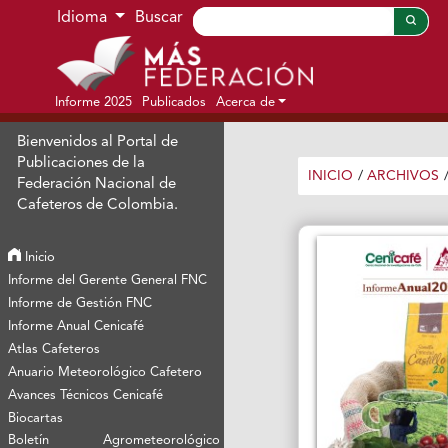
Ir al menú de navegación principal
Ir al contenido principal
Ir al pie de página del sitio
Idioma
Buscar
Informe 2025
Publicados
Acerca de
Bienvenidos al Portal de
Publicaciones de la
INICIO
/
ARCHIVOS
Federación Nacional de
Cafeteros de Colombia.
Inicio
Informe del Gerente General FNC
Informe de Gestión FNC
Informe Anual Cenicafé
Atlas Cafeteros
Anuario Meteorológico Cafetero
Avances Técnicos Cenicafé
Biocartas
Boletín Agrometeorológico