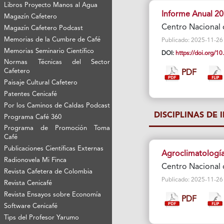
Libros Proyecto Manos al Agua
Informe Anual 2
Magazín Cafetero
Centro Nacional 
Magazín Cafetero Podcast
Memorias de la Cumbre de Café
Publicado: 2025-11-26 Vi
Memorias Seminario Científico
DOI:
https://doi.org/
Normas Técnicas del Sector
Cafetero
PDF
Paisaje Cultural Cafetero
Patentes Cenicafé
Por los Caminos de Caldas Podcast
DISCIPLINAS DE 
Programa Café 360
Programa de Promoción Toma
Café
Publicaciones Científicas Externas
Agroclimatologí
Radionovela Mi Finca
Centro Nacional 
Revista Cafetera de Colombia
Publicado: 2025-11-26 Vi
Revista Cenicafé
Revista Ensayos sobre Economía
PDF
Software Cenicafé
Tips del Profesor Yarumo