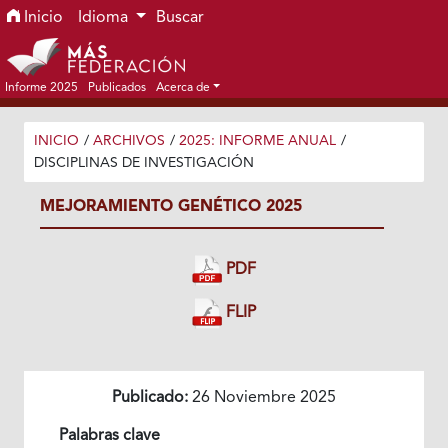
Ir al menú de navegación principal
Ir al contenido principal
Ir al pie de página del sitio
Inicio
Idioma
Buscar
Informe 2025
Publicados
Acerca de
INICIO
/
ARCHIVOS
/
2025: INFORME ANUAL
/
DISCIPLINAS DE INVESTIGACIÓN
MEJORAMIENTO GENÉTICO 2025
PDF
FLIP
Publicado:
26 Noviembre 2025
Palabras clave