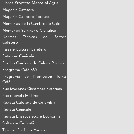
Libros Proyecto Manos al Agua
Magazín Cafetero
Magazín Cafetero Podcast
Memorias de la Cumbre de Café
Memorias Seminario Científico
Normas Técnicas del Sector
Cafetero
Paisaje Cultural Cafetero
Patentes Cenicafé
Por los Caminos de Caldas Podcast
Programa Café 360
Programa de Promoción Toma
Café
Publicaciones Científicas Externas
Radionovela Mi Finca
Revista Cafetera de Colombia
Revista Cenicafé
Revista Ensayos sobre Economía
Software Cenicafé
Tips del Profesor Yarumo