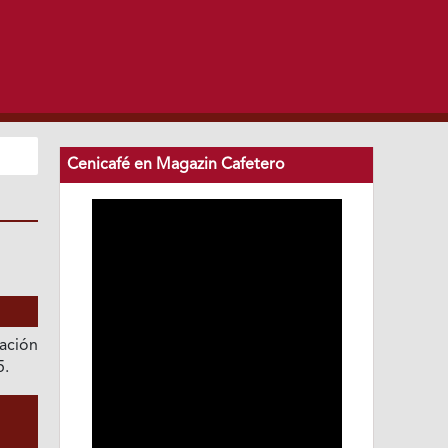
Cenicafé en Magazin Cafetero
ación
5.