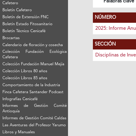
Palabras clave
Cafetero
Boletín Cafetero
NÚMERO
Boletín de Extensión FNC
Boletín Estado Fitosanitario
2025: Informe Anu
Boletín Técnico Cenicafé
Brocartas
SECCIÓN
Calendario de floración y cosecha
Colección Fundación Ecológica
Disciplinas de Inv
Cafetera
Colección Fundación Manuel Mejía
Colección Libros 80 años
Colección Libros 85 años
Comportamiento de la Industria
Finca Cafetera Santander Podcast
Infografías Cenicafé
Informes de Gestión Comité
Antioquía
Informes de Gestión Comité Caldas
Las Aventuras del Profesor Yarumo
Libros y Manuales