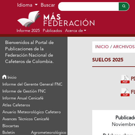
Ir al menú de navegación principal
Ir al contenido principal
Ir al pie de página del sitio
Idioma
Buscar
Informe 2025
Publicados
Acerca de
Bienvenidos al Portal de
INICIO
/
ARCHIVOS
Publicaciones de la
Federación Nacional de
SUELOS 2025
Cafeteros de Colombia.
Inicio
P
Informe del Gerente General FNC
Informe de Gestión FNC
FL
Informe Anual Cenicafé
Atlas Cafeteros
Anuario Meteorológico Cafetero
Publicad
Avances Técnicos Cenicafé
Noviembr
Biocartas
Boletín Agrometeorológico