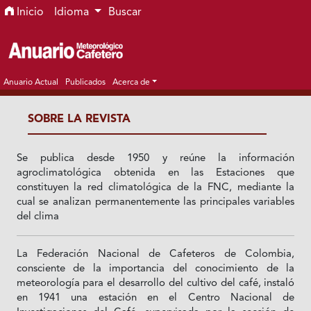
Ir al menú de navegación principal
Ir al contenido principal
Ir al pie de página del sitio
Inicio
Idioma
Buscar
Anuario Actual
Publicados
Acerca de
SOBRE LA REVISTA
Se publica desde 1950 y reúne la información
agroclimatológica obtenida en las Estaciones que
constituyen la red climatológica de la FNC, mediante la
cual se analizan permanentemente las principales variables
del clima
La Federación Nacional de Cafeteros de Colombia,
consciente de la importancia del conocimiento de la
meteorología para el desarrollo del cultivo del café, instaló
en 1941 una estación en el Centro Nacional de