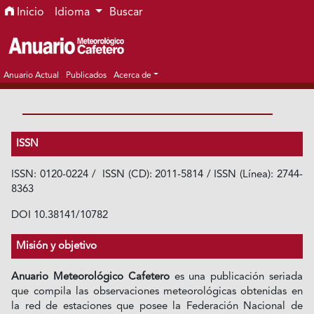
Ir al menú de navegación principal
Ir al contenido principal
Ir al pie de página del sitio
Inicio
Idioma
Buscar
Anuario Actual
Publicados
Acerca de
ISSN
ISSN: 0120-0224 / ISSN (CD): 2011-5814 / ISSN (Línea): 2744-
8363
DOI 10.38141/10782
Misión y objetivo
Anuario Meteorológico Cafetero
es una publicación seriada
que compila las observaciones meteorológicas obtenidas en
la red de estaciones que posee la Federación Nacional de