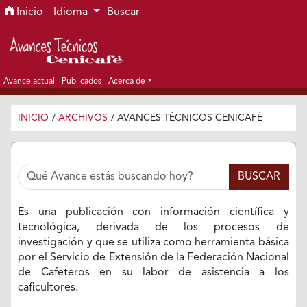
Ir al menú de navegación principal
Ir al contenido principal
Ir al pie de página del sitio
Inicio
Idioma
Buscar
Avance actual
Publicados
Acerca de
INICIO
/
ARCHIVOS
/
AVANCES TÉCNICOS CENICAFÉ
Es una publicación con información científica y
tecnológica, derivada de los procesos de
investigación y que se utiliza como herramienta básica
por el Servicio de Extensión de la Federación Nacional
de Cafeteros en su labor de asistencia a los
caficultores.