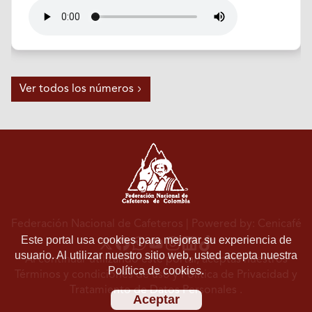
Ver todos los números
Federación Nacional de Cafeteros
| Powered by: Cenicafé
Este portal usa cookies para mejorar su experiencia de
usuario. Al utilizar nuestro sitio web, usted acepta nuestra
Al continuar utilizando este portal, aceptas nuestros
Política de cookies.
Términos y condiciones de uso
y
Política de Privacidad y
Tratamiento de Datos Personales
.
Aceptar