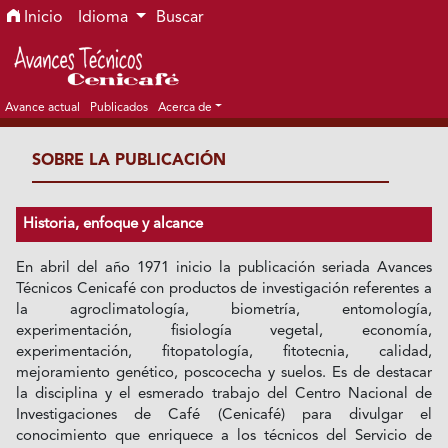
Ir al menú de navegación principal
Ir al contenido principal
Ir al pie de página del sitio
Inicio
Idioma
Buscar
Avance actual
Publicados
Acerca de
SOBRE LA PUBLICACIÓN
Historia, enfoque y alcance
En abril del año 1971 inicio la publicación seriada Avances
Técnicos Cenicafé con productos de investigación referentes a
la agroclimatología, biometría, entomología,
experimentación, fisiología vegetal, economía,
experimentación, fitopatología, fitotecnia, calidad,
mejoramiento genético, poscocecha y suelos. Es de destacar
la disciplina y el esmerado trabajo del Centro Nacional de
Investigaciones de Café (Cenicafé) para divulgar el
conocimiento que enriquece a los técnicos del Servicio de