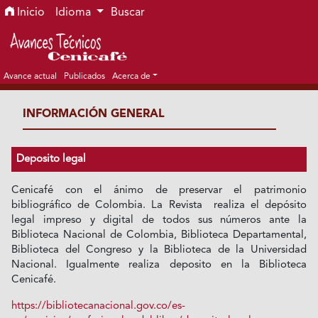
Ir al menú de navegación principal
Ir al contenido principal
Ir al pie de página del sitio
Inicio
Idioma
Buscar
Avance actual
Publicados
Acerca de
INFORMACIÓN GENERAL
Deposito legal
Cenicafé con el ánimo de preservar el patrimonio
bibliográfico de Colombia. La Revista realiza el depósito
legal impreso y digital de todos sus números ante la
Biblioteca Nacional de Colombia, Biblioteca Departamental,
Biblioteca del Congreso y la Biblioteca de la Universidad
Nacional. Igualmente realiza deposito en la Biblioteca
Cenicafé.
https://bibliotecanacional.gov.co/es-