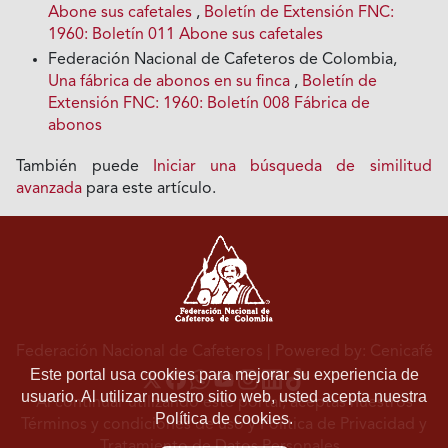
Abone sus cafetales
,
Boletín de Extensión FNC:
1960: Boletín 011 Abone sus cafetales
Federación Nacional de Cafeteros de Colombia,
Una fábrica de abonos en su finca
,
Boletín de
Extensión FNC: 1960: Boletín 008 Fábrica de
abonos
También puede
Iniciar una búsqueda de similitud
avanzada
para este artículo.
Federación Nacional de Cafeteros
| Powered by: Cenicafé
Este portal usa cookies para mejorar su experiencia de
usuario. Al utilizar nuestro sitio web, usted acepta nuestra
Al continuar utilizando este portal, aceptas nuestros
Política de cookies.
Términos y condiciones de uso
y
Política de Privacidad y
Tratamiento de Datos Personales
.