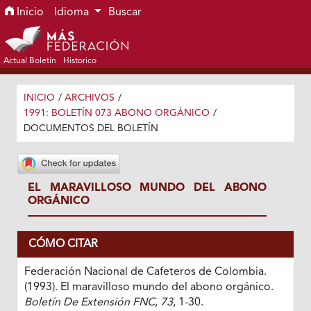
Ir al menú de navegación principal
Ir al contenido principal
Ir al pie de página del sitio
Inicio
Idioma
Buscar
Actual Boletín
Historico
INICIO
/
ARCHIVOS
/
1991: BOLETÍN 073 ABONO ORGÁNICO
/
DOCUMENTOS DEL BOLETÍN
EL MARAVILLOSO MUNDO DEL ABONO
ORGÁNICO
CÓMO CITAR
Federación Nacional de Cafeteros de Colombia.
(1993). El maravilloso mundo del abono orgánico.
Boletín De Extensión FNC
,
73
, 1-30.