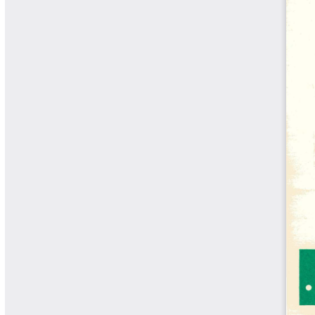
Libros Proyecto Manos al Agua
Magazín Cafetero
Magazín Cafetero Podcast
Memorias de la Cumbre de Café
Memorias Seminario Científico
Normas Técnicas del Sector
Cafetero
Paisaje Cultural Cafetero
Patentes Cenicafé
Por los Caminos de Caldas Podcast
Programa Café 360
Programa de Promoción Toma
Café
Publicaciones Científicas Externas
Radionovela Mi Finca
Revista Cafetera de Colombia
Revista Cenicafé
Revista Ensayos sobre Economía
Software Cenicafé
Tips del Profesor Yarumo