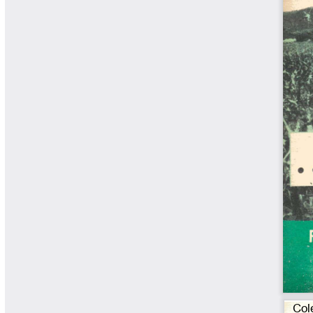
Cafetero
Boletín Cafetero
Boletín de Extensión FNC
Boletín Estado Fitosanitario
Boletín Técnico Cenicafé
Brocartas
Calendario de floración y cosecha
Colección Fundación Ecológica
Cafetera
Colección Fundación Manuel Mejía
Colección Libros 80 años
Colección Libros 85 años
Comportamiento de la Industria
Finca Cafetera Santander Podcast
Infografías Cenicafé
Informes de Gestión Comité
Antioquía
Informes de Gestión Comité Caldas
Las Aventuras del Profesor Yarumo
Libros y Manuales