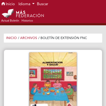
Ir al menú de navegación principal
Ir al contenido principal
Ir al pie de página del sitio
Inicio
Idioma
Buscar
Actual Boletín
Historico
INICIO
/
ARCHIVOS
/
BOLETÍN DE EXTENSIÓN FNC