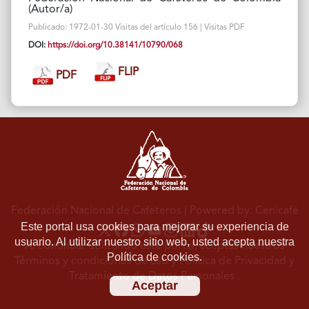
(Autor/a)
Publicado: 1972-01-30 Visitas del artículo 156 | Visitas PDF
DOI:
https://doi.org/10.38141/10790/068
FLIP
PDF
Federación Nacional de Cafeteros
| Powered by: Cenicafé
Este portal usa cookies para mejorar su experiencia de
usuario. Al utilizar nuestro sitio web, usted acepta nuestra
Al continuar utilizando este portal, aceptas nuestros
Política de cookies.
Términos y condiciones de uso
y
Política de Privacidad y
Tratamiento de Datos Personales
.
Aceptar