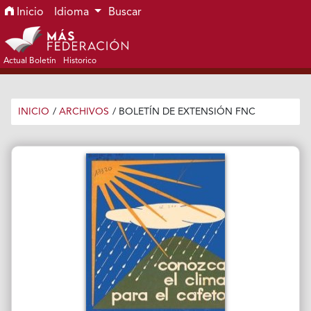
Ir al menú de navegación principal
Ir al contenido principal
Ir al pie de página del sitio
Inicio
Idioma
Buscar
Actual Boletín
Historico
INICIO
/
ARCHIVOS
/
BOLETÍN DE EXTENSIÓN FNC