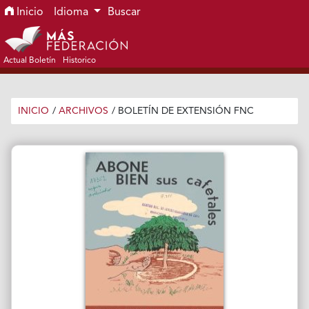
Ir al menú de navegación principal
Ir al contenido principal
Ir al pie de página del sitio
Inicio
Idioma
Buscar
Actual Boletín
Historico
INICIO
/
ARCHIVOS
/
BOLETÍN DE EXTENSIÓN FNC