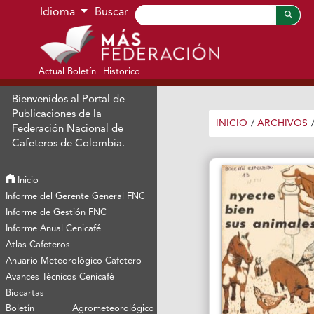
Ir al menú de navegación principal
Ir al contenido principal
Ir al pie de página del sitio
Idioma
Buscar
Actual Boletín
Historico
Bienvenidos al Portal de
Publicaciones de la
INICIO
/
ARCHIVOS
Federación Nacional de
Cafeteros de Colombia.
Inicio
Informe del Gerente General FNC
Informe de Gestión FNC
Informe Anual Cenicafé
Atlas Cafeteros
Anuario Meteorológico Cafetero
Avances Técnicos Cenicafé
Biocartas
Boletín Agrometeorológico