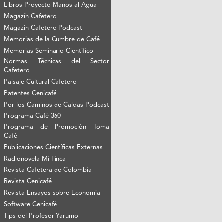
Libros Proyecto Manos al Agua
Magazín Cafetero
Magazín Cafetero Podcast
Memorias de la Cumbre de Café
Memorias Seminario Científico
Normas Técnicas del Sector
Cafetero
Paisaje Cultural Cafetero
Patentes Cenicafé
Por los Caminos de Caldas Podcast
Programa Café 360
Programa de Promoción Toma
Café
Publicaciones Científicas Externas
Radionovela Mi Finca
Revista Cafetera de Colombia
Revista Cenicafé
Revista Ensayos sobre Economía
Software Cenicafé
Tips del Profesor Yarumo