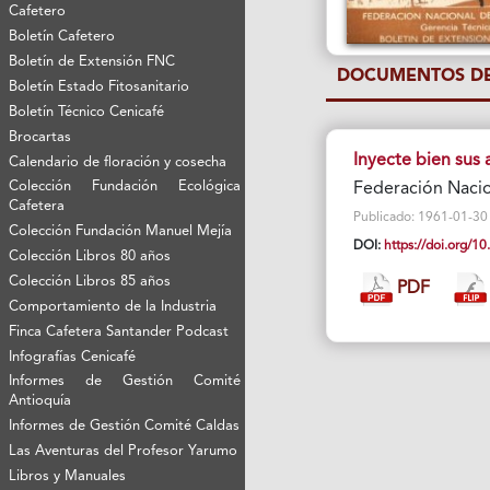
Cafetero
Boletín Cafetero
Boletín de Extensión FNC
DOCUMENTOS DE
Boletín Estado Fitosanitario
Boletín Técnico Cenicafé
Brocartas
Inyecte bien sus 
Calendario de floración y cosecha
Colección Fundación Ecológica
Federación Nacio
Cafetera
Publicado: 1961-01-30 Vi
Colección Fundación Manuel Mejía
DOI:
https://doi.org/
Colección Libros 80 años
Colección Libros 85 años
PDF
Comportamiento de la Industria
Finca Cafetera Santander Podcast
Infografías Cenicafé
Informes de Gestión Comité
Antioquía
Informes de Gestión Comité Caldas
Las Aventuras del Profesor Yarumo
Libros y Manuales